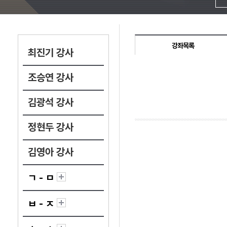
강좌목록
최진기 강사
조승연 강사
김광석 강사
정현두 강사
김영아 강사
ㄱ - ㅁ
ㅂ - ㅈ