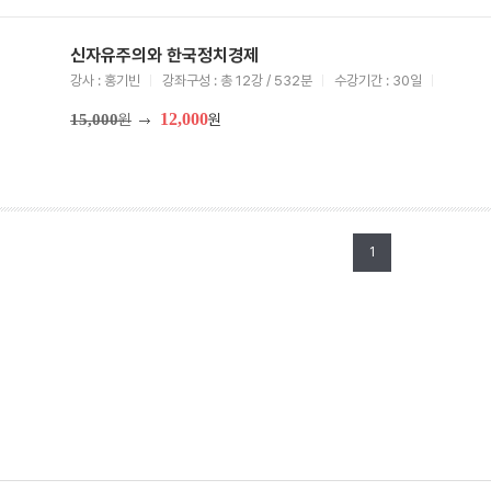
신자유주의와 한국정치경제
강사 : 홍기빈
강좌구성 : 총 12강 / 532분
수강기간 : 30일
12,000
15,000
원
원
1