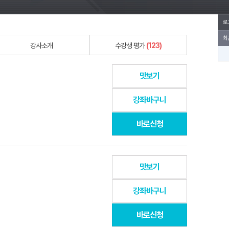
로
최
강사소개
수강생 평가
(123)
맛보기
강좌바구니
바로신청
맛보기
강좌바구니
바로신청