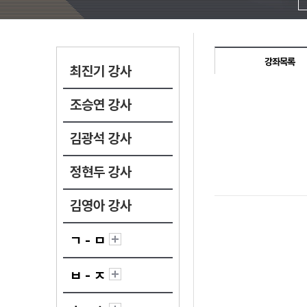
강좌목록
최진기 강사
조승연 강사
김광석 강사
정현두 강사
김영아 강사
ㄱ - ㅁ
ㅂ - ㅈ