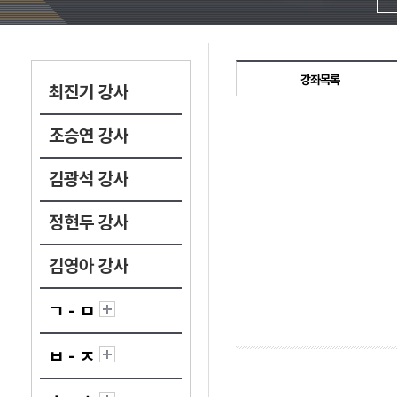
강좌목록
최진기 강사
조승연 강사
김광석 강사
정현두 강사
김영아 강사
ㄱ - ㅁ
ㅂ - ㅈ