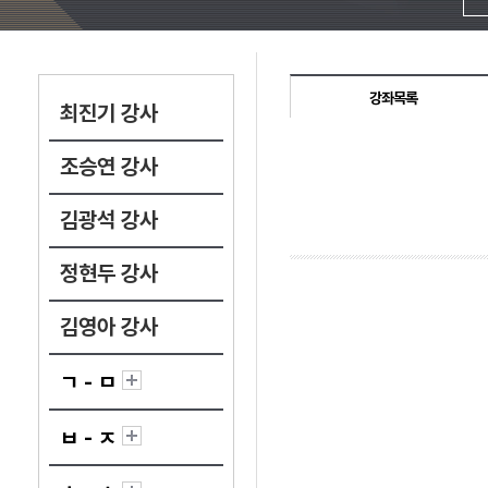
강좌목록
최진기 강사
조승연 강사
김광석 강사
정현두 강사
김영아 강사
ㄱ - ㅁ
ㅂ - ㅈ