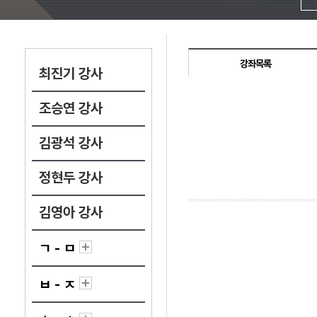
강좌목록
최진기 강사
조승연 강사
김광석 강사
정현두 강사
김영아 강사
ㄱ - ㅁ
ㅂ - ㅈ