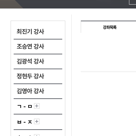
강좌목록
최진기 강사
조승연 강사
김광석 강사
정현두 강사
김영아 강사
ㄱ - ㅁ
ㅂ - ㅈ