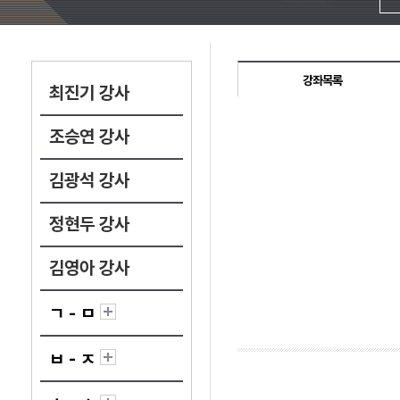
강좌목록
최진기 강사
조승연 강사
김광석 강사
정현두 강사
김영아 강사
ㄱ - ㅁ
ㅂ - ㅈ