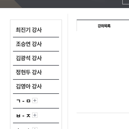
강좌목록
최진기 강사
조승연 강사
김광석 강사
정현두 강사
김영아 강사
ㄱ - ㅁ
ㅂ - ㅈ