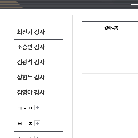
강좌목록
최진기 강사
조승연 강사
김광석 강사
정현두 강사
김영아 강사
ㄱ - ㅁ
ㅂ - ㅈ