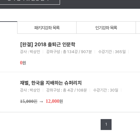
패키지강좌 목록
인기강좌 목록
[완결] 2018 출퇴근 인문학
강사 : 박상인
강좌구성 : 총 134강 / 907분
수강기간 : 365일
0
원
재벌, 한국을 지배하는 슈퍼리치
강사 : 박상인
강좌구성 : 총 4강 / 108분
수강기간 : 30일
12,000
15,000
원
원
1