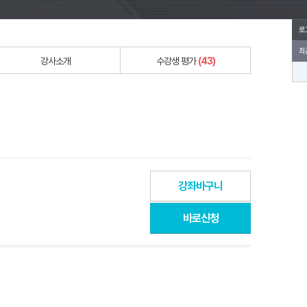
로
최
강사소개
수강생 평가
(43)
강좌바구니
바로신청