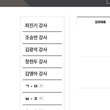
강좌목록
최진기 강사
조승연 강사
김광석 강사
정현두 강사
김영아 강사
ㄱ - ㅁ
ㅂ - ㅈ