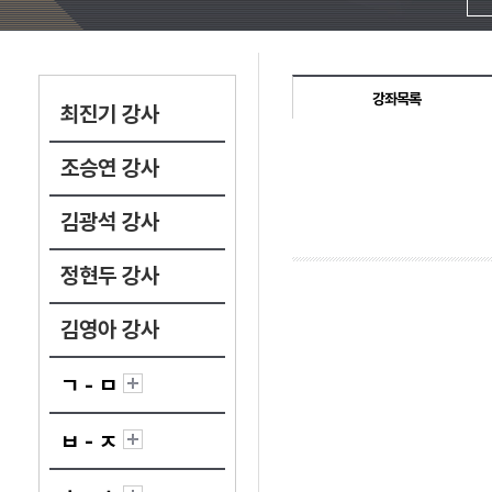
강좌목록
최진기 강사
조승연 강사
김광석 강사
정현두 강사
김영아 강사
ㄱ - ㅁ
ㅂ - ㅈ