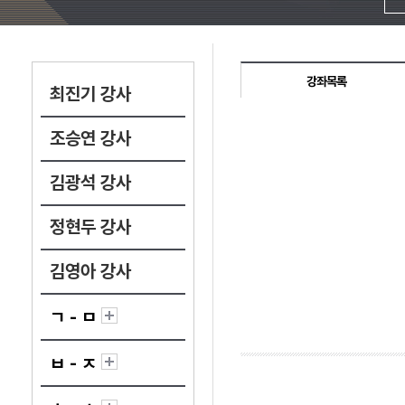
강좌목록
최진기 강사
조승연 강사
김광석 강사
정현두 강사
김영아 강사
ㄱ - ㅁ
ㅂ - ㅈ