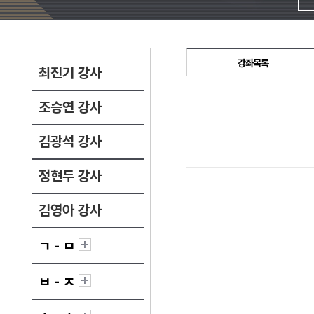
강좌목록
최진기 강사
조승연 강사
김광석 강사
정현두 강사
김영아 강사
ㄱ - ㅁ
ㅂ - ㅈ