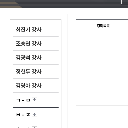
강좌목록
최진기 강사
조승연 강사
김광석 강사
정현두 강사
김영아 강사
ㄱ - ㅁ
ㅂ - ㅈ