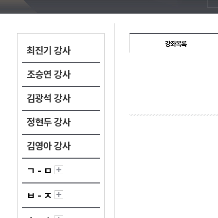
강좌목록
최진기 강사
조승연 강사
김광석 강사
정현두 강사
김영아 강사
ㄱ - ㅁ
ㅂ - ㅈ