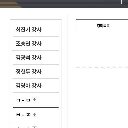
강좌목록
최진기 강사
조승연 강사
김광석 강사
정현두 강사
김영아 강사
ㄱ - ㅁ
ㅂ - ㅈ