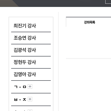
강좌목록
최진기 강사
조승연 강사
김광석 강사
정현두 강사
김영아 강사
ㄱ - ㅁ
ㅂ - ㅈ